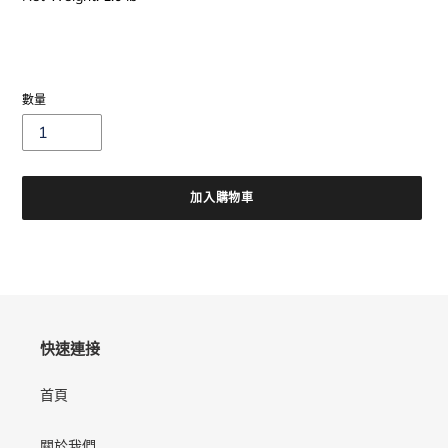
數量
加入購物車
正
在
將
產
品
加
快速連接
入
您
首頁
的
購
物
關於我們