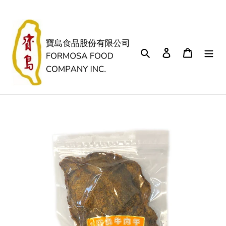
跳
到
內
容
搜尋
登入
購物車