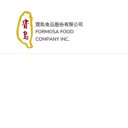
跳
到
內
容