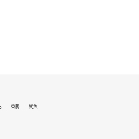
乾
香腸
魷魚